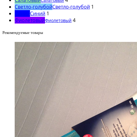
Салатовый
Светло-голубой
Светло-голубой
1
Синий
Синий
1
Фиолетовый
4
Фиолетовый
Рекомендуемые товары