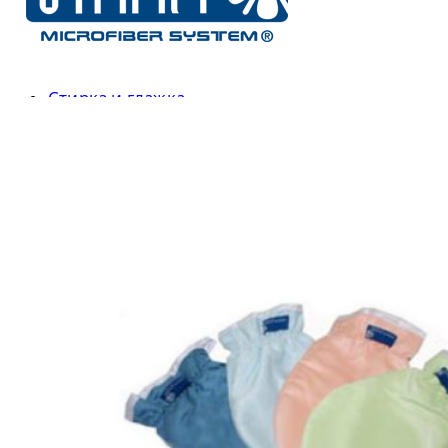
Коврики
Банные принадлежности
Косметические средства
Ароматические средства
Стирка и глажка
О магазине
Бренды
Smart
Жар-Птица
a-zHouse
Tupperware
Доставка и Оплата
Блог
Контакты
0
items
/
0
Р