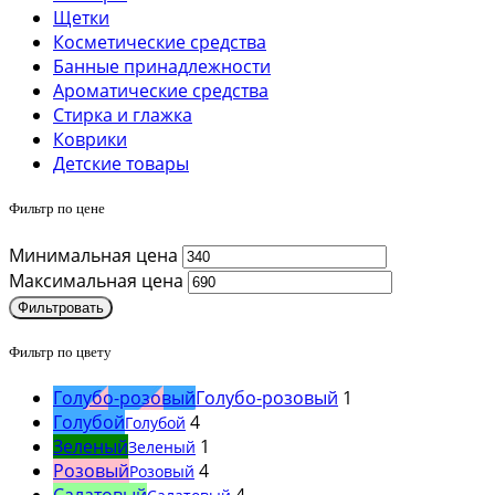
Щетки
Косметические средства
Банные принадлежности
Ароматические средства
Стирка и глажка
Коврики
Детские товары
Фильтр по цене
Минимальная цена
Максимальная цена
Фильтровать
Фильтр по цвету
Голубо-розовый
Голубо-розовый
1
Голубой
4
Голубой
Зеленый
1
Зеленый
Розовый
4
Розовый
Салатовый
4