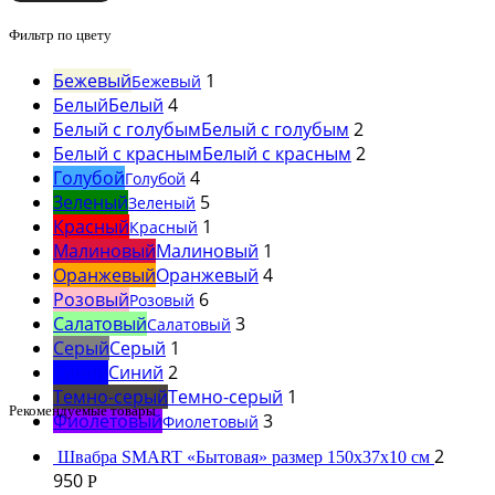
Фильтр по цвету
Бежевый
1
Бежевый
Белый
Белый
4
Белый с голубым
Белый с голубым
2
Белый с красным
Белый с красным
2
Голубой
4
Голубой
Зеленый
5
Зеленый
Красный
1
Красный
Малиновый
Малиновый
1
Оранжевый
Оранжевый
4
Розовый
6
Розовый
Салатовый
3
Салатовый
Серый
Серый
1
Синий
Синий
2
Темно-серый
Темно-серый
1
Рекомендуемые товары
Фиолетовый
3
Фиолетовый
2
Швабра SMART «Бытовая» размер 150х37х10 см
950
Р