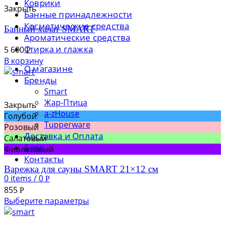
Коврики
Закрыть
Банные принадлежности
Косметические средства
Банный халат SMART
Ароматические средства
Стирка и глажка
5 600
Р
В корзину
О магазине
Бренды
Smart
Жар-Птица
Закрыть
a-zHouse
Голубой
Tupperware
Розовый
Доставка и Оплата
Салатовый
Блог
Фиолетовый
Контакты
Варежка для сауны SMART 21×12 см
0
items
/
0
Р
855
Р
Выберите параметры