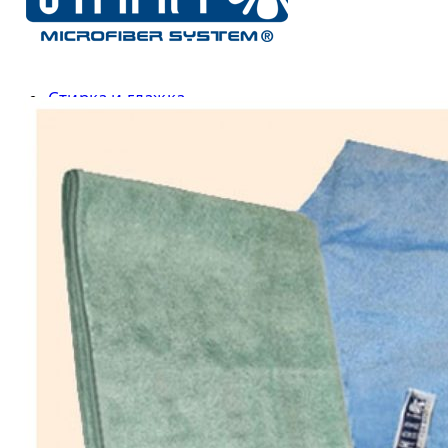
Коврики
Банные принадлежности
Косметические средства
Ароматические средства
Стирка и глажка
О магазине
Бренды
Smart
Жар-Птица
a-zHouse
Tupperware
Доставка и Оплата
Блог
Контакты
0
items
/
0
Р