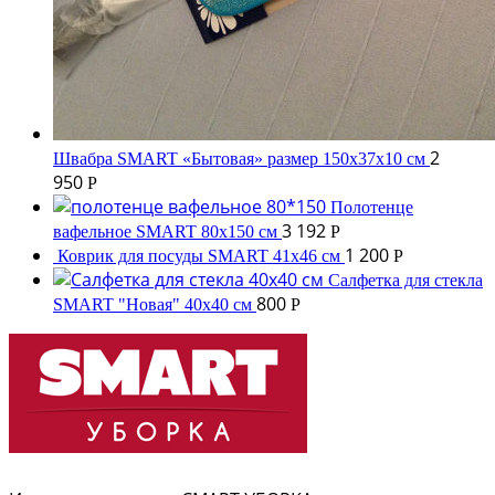
2
Швабра SMART «Бытовая» размер 150х37х10 см
950
Р
Полотенце
3 192
вафельное SMART 80x150 см
Р
1 200
Коврик для посуды SMART 41х46 см
Р
Салфетка для стекла
800
SMART "Новая" 40х40 см
Р