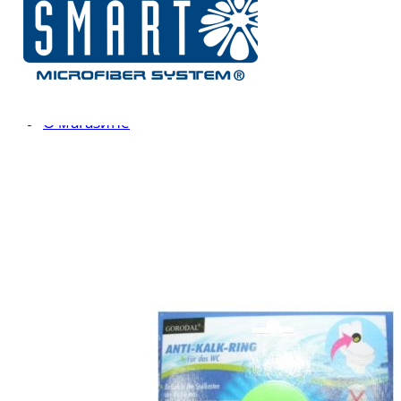
Коврики
Банные принадлежности
Косметические средства
Ароматические средства
Стирка и глажка
О магазине
Бренды
Smart
Жар-Птица
a-zHouse
Tupperware
Доставка и Оплата
Блог
Контакты
0
items
/
0
Р