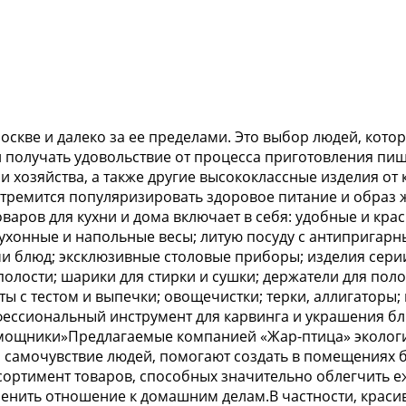
скве и далеко за ее пределами. Это выбор людей, кото
получать удовольствие от процесса приготовления пищ
и хозяйства, а также другие высококлассные изделия о
ремится популяризировать здоровое питание и образ ж
аров для кухни и дома включает в себя: удобные и крас
 кухонные и напольные весы; литую посуду с антиприга
 блюд; эксклюзивные столовые приборы; изделия серии 
полости; шарики для стирки и сушки; держатели для поло
 с тестом и выпечки; овощечистки; терки, аллигаторы; 
фессиональный инструмент для карвинга и украшения бл
мощники»Предлагаемые компанией «Жар-птица» экологич
и самочувствие людей, помогают создать в помещениях
сортимент товаров, способных значительно облегчить е
менить отношение к домашним делам.В частности, крас