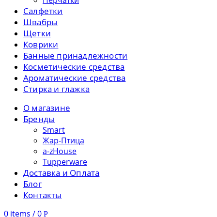
Перчатки
Салфетки
Швабры
Щетки
Коврики
Банные принадлежности
Косметические средства
Ароматические средства
Стирка и глажка
О магазине
Бренды
Smart
Жар-Птица
a-zHouse
Tupperware
Доставка и Оплата
Блог
Контакты
0
items
/
0
Р