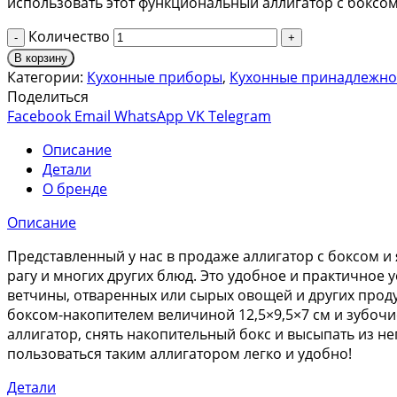
использовать этот функциональный аллигатор с боксом
Количество
В корзину
Категории:
Кухонные приборы
,
Кухонные принадлежно
Поделиться
Facebook
Email
WhatsApp
VK
Telegram
Описание
Детали
О бренде
Описание
Представленный у нас в продаже аллигатор с боксом 
рагу и многих других блюд. Это удобное и практичное 
ветчины, отваренных или сырых овощей и других проду
боксом-накопителем величиной 12,5×9,5×7 см и зубочи
аллигатор, снять накопительный бокс и высыпать из не
пользоваться таким аллигатором легко и удобно!
Детали