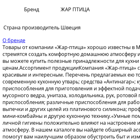
Бренд
ЖАР ПТИЦА
Страна производитель
Швеция
О бренде
Товары от компании «Жар-птица» хорошо известны в Мо
стремятся создать комфортную домашнюю атмосферу и 
вы можете купить полезные принадлежности для кухни 
ценам.Ассортимент продукцииКомпания «Жар-птица» ст
красивым и интересным. Перечень предлагаемых ею тов
современную кухонную утварь; средства «Антинагар»;
приспособления для приготовления и эффектной подачи
мусорного ведра, унитаза, холодильника, рук, ротовой 
приспособления; различные приспособления для работы
выпечки и других целей из платинового силикона; про
мини-комбайны и другую кухонную технику.«Умные по
личной гигиены положительно влияют на настроение 
атмосферу. В нашем каталоге вы найдете обширный ас
помогут вам наилучшим образом обустроить быт и из