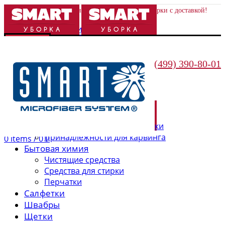
Качественные товары для дома и экологичной уборки с доставкой!
Войти/Зарегистрироваться
КАТАЛОГ
Поиск
Кухонные принадлежности

8 (499) 390-80-01
Посуда
Меню
Аксессуары для посуды
Кухонные приборы
Бытовая техника для кухни
Емкости
Принадлежности для выпечки
Принадлежности для карвинга
0
items
/
0
Р
Бытовая химия
Чистящие средства
Средства для стирки
Перчатки
Салфетки
Швабры
Щетки