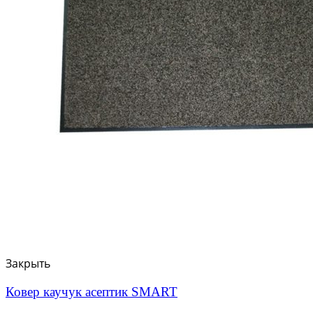
Закрыть
Ковер каучук асептик SMART