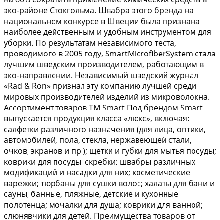
эко-районе Стокгольма. Швабра этого бренда на
национальном конкурсе в Швеции была признана
наиболее действенным и удобным инструментом для
уборки. По результатам независимого теста,
проводимого в 2005 году, SmartMicrofiberSystem стала
лучшим шведским производителем, работающим в
эко-направлении. Независимый шведский журнал
«Rad & Ron» признал эту компанию лучшей среди
мировых производителей изделий из микроволокна.
Ассортимент товаров ТМ Smart Под брендом Smart
выпускается продукция класса «люкс», включая:
салфетки различного назначения (для лица, оптики,
автомобилей, пола, стекла, нержавеющей стали,
очков, экранов и пр.); щетки и губки для мытья посуды;
коврики для посуды; скребки; швабры различных
модификаций и насадки для них; косметические
варежки; тюрбаны для сушки волос; халаты для бани и
сауны; банные, пляжные, детские и кухонные
полотенца; мочалки для душа; коврики для ванной;
слюнявчики для детей. Преимущества товаров от