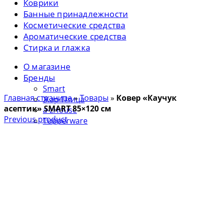
Коврики
Банные принадлежности
Косметические средства
Ароматические средства
Стирка и глажка
О магазине
Бренды
Smart
Главная страница
»
Товары
»
Ковер «Каучук
Жар-Птица
асептик» SMART 85×120 см
a-zHouse
Previous product
Tupperware
Доставка и Оплата
Блог
Контакты
0
items
/
0
Р