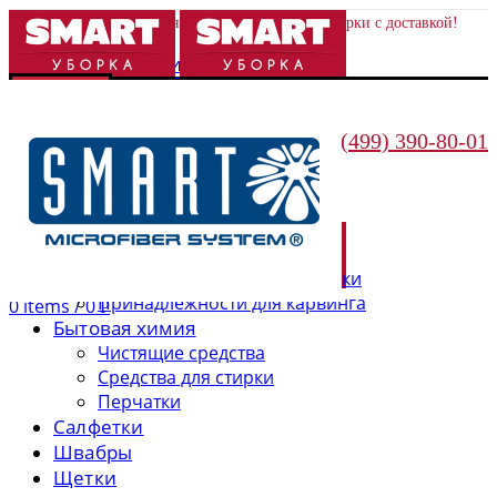
Качественные товары для дома и экологичной уборки с доставкой!
Войти/Зарегистрироваться
КАТАЛОГ
Поиск
Кухонные принадлежности

8 (499) 390-80-01
Посуда
Меню
Аксессуары для посуды
Кухонные приборы
Бытовая техника для кухни
Емкости
Принадлежности для выпечки
Принадлежности для карвинга
0
items
/
0
Р
Бытовая химия
Чистящие средства
Средства для стирки
Перчатки
Салфетки
Швабры
Щетки