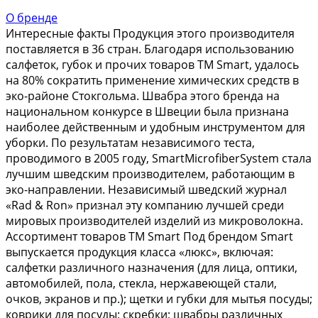
О бренде
Интересные факты Продукция этого производителя
поставляется в 36 стран. Благодаря использованию
салфеток, губок и прочих товаров ТМ Smart, удалось
на 80% сократить применение химических средств в
эко-районе Стокгольма. Швабра этого бренда на
национальном конкурсе в Швеции была признана
наиболее действенным и удобным инструментом для
уборки. По результатам независимого теста,
проводимого в 2005 году, SmartMicrofiberSystem стала
лучшим шведским производителем, работающим в
эко-направлении. Независимый шведский журнал
«Rad & Ron» признал эту компанию лучшей среди
мировых производителей изделий из микроволокна.
Ассортимент товаров ТМ Smart Под брендом Smart
выпускается продукция класса «люкс», включая:
салфетки различного назначения (для лица, оптики,
автомобилей, пола, стекла, нержавеющей стали,
очков, экранов и пр.); щетки и губки для мытья посуды;
коврики для посуды; скребки; швабры различных