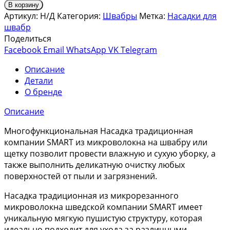
В корзину
Артикул:
Н/Д
Категория:
Швабры
Метка:
Насадки для
швабр
Поделиться
Facebook
Email
WhatsApp
VK
Telegram
Описание
Детали
О бренде
Описание
Многофункциональная Насадка традиционная
компании SMART из микроволокна на швабру или
щетку позволит провести влажную и сухую уборку, а
также выполнить деликатную очистку любых
поверхностей от пыли и загрязнений.
Насадка традиционная из микрорезанного
микроволокна шведской компании SMART имеет
уникальную мягкую пушистую структуру, которая
идеально подходит для ухода за различными