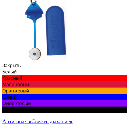
Закрыть
Белый
Красный
Малиновый
Оранжевый
Синий
Фиолетовый
Черный
Антизапах «Свежее дыхание»