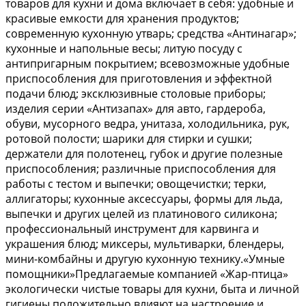
товаров для кухни и дома включает в себя: удобные и
красивые емкости для хранения продуктов;
современную кухонную утварь; средства «Антинагар»;
кухонные и напольные весы; литую посуду с
антипригарным покрытием; всевозможные удобные
приспособления для приготовления и эффектной
подачи блюд; эксклюзивные столовые приборы;
изделия серии «Антизапах» для авто, гардероба,
обуви, мусорного ведра, унитаза, холодильника, рук,
ротовой полости; шарики для стирки и сушки;
держатели для полотенец, губок и другие полезные
приспособления; различные приспособления для
работы с тестом и выпечки; овощечистки; терки,
аллигаторы; кухонные аксессуары, формы для льда,
выпечки и других целей из платинового силикона;
профессиональный инструмент для карвинга и
украшения блюд; миксеры, мультиварки, блендеры,
мини-комбайны и другую кухонную технику.«Умные
помощники»Предлагаемые компанией «Жар-птица»
экологически чистые товары для кухни, быта и личной
гигиены положительно влияют на настроение и