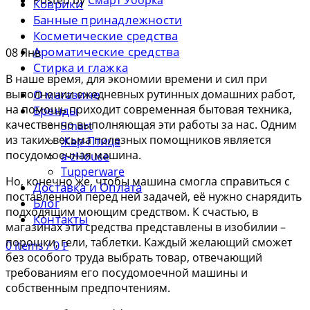
Коврики
Банные принадлежности
Косметические средства
Ароматические средства
08
Янв
Стирка и глажка
В наше время, для экономии времени и сил при
выполнении ежедневных рутинных домашних работ,
О магазине
на помощь приходит современная бытовая техника,
Бренды
качественно выполняющая эти работы за нас. Одним
Smart
из таких весьма полезных помощников является
Жар-Птица
посудомоечная машина.
a-zHouse
Tupperware
Но, конечно же, чтобы машина смогла справиться с
Доставка и Оплата
поставленной перед ней задачей, её нужно снарядить
Блог
подходящим моющим средством. К счастью, в
Контакты
магазинах эти средства представлены в изобилии –
порошки, гели, таблетки. Каждый желающий сможет
0
items
/
0
Р
без особого труда выбрать товар, отвечающий
требованиям его посудомоечной машины и
собственным предпочтениям.