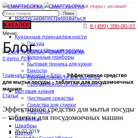
Качественные товары для дома и экологичной уборки с доставкой!
Поиск
Войти/Зарегистрироваться
КАТАЛОГ

8 (499) 390-80-01
Меню
Кухонные принадлежности
Блог
Посуда
Аксессуары для посуды
Кухонные приборы
0
items
/
0
Р
Бытовая техника для кухни
Емкости
Главная страница
»
Блог
»
Эффективное средство
Принадлежности для выпечки
для мытья посуды – таблетки для посудомоечных
Принадлежности для карвинга
машин
Бытовая химия
Статьи
Чистящие средства
Средства для стирки
Эффективное средство для мытья посуды
Перчатки
– таблетки для посудомоечных машин
Салфетки
Швабры
25.02.2019
Щетки
Posted by
Смарт Уборка