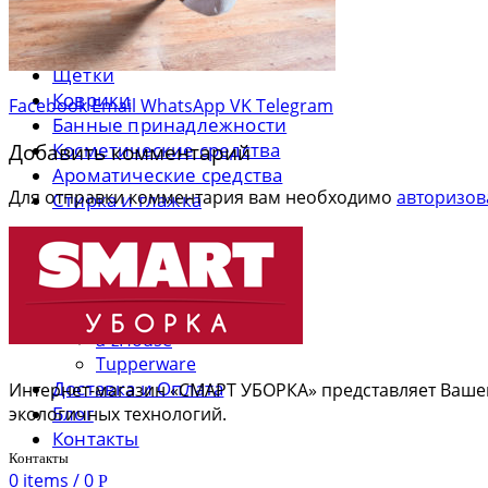
Перчатки
Салфетки
Швабры
Щетки
Коврики
Facebook
Email
WhatsApp
VK
Telegram
Банные принадлежности
Косметические средства
Добавить комментарий
Ароматические средства
Для отправки комментария вам необходимо
авторизов
Стирка и глажка
О магазине
Бренды
Smart
Жар-Птица
a-zHouse
Tupperware
Доставка и Оплата
Интернет-магазин «СМАРТ УБОРКА» представляет Ваше
Блог
экологичных технологий.
Контакты
Контакты
0
items
/
0
Р