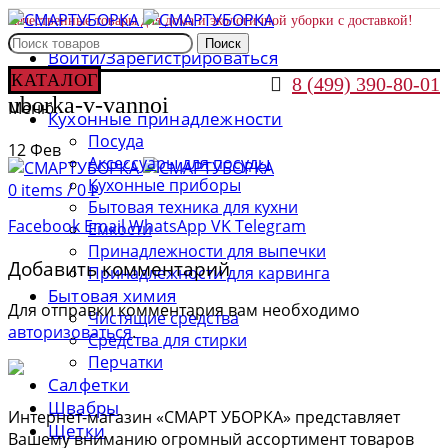
Качественные товары для дома и экологичной уборки с доставкой!
Поиск
Войти/Зарегистрироваться
КАТАЛОГ

8 (499) 390-80-01
uborka-v-vannoi
Меню
Кухонные принадлежности
Посуда
12
Фев
Аксессуары для посуды
Кухонные приборы
0
items
/
0
Р
Бытовая техника для кухни
Facebook
Email
WhatsApp
VK
Telegram
Емкости
Принадлежности для выпечки
Добавить комментарий
Принадлежности для карвинга
Бытовая химия
Для отправки комментария вам необходимо
Чистящие средства
авторизоваться
.
Средства для стирки
Перчатки
Салфетки
Швабры
Интернет-магазин «СМАРТ УБОРКА» представляет
Щетки
Вашему вниманию огромный ассортимент товаров