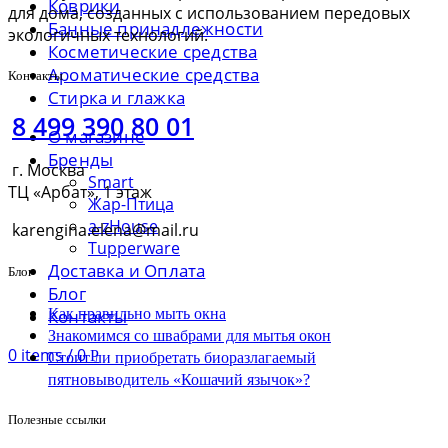
Коврики
для дома, созданных с использованием передовых
Банные принадлежности
экологичных технологий.
Косметические средства
Ароматические средства
Контакты
Стирка и глажка
8 499 390 80 01
О магазине
Бренды
г. Москва
Smart
ТЦ «Арбат», 1 этаж
Жар-Птица
a-zHouse
karengina.elena@mail.ru
Tupperware
Доставка и Оплата
Блог
Блог
Как правильно мыть окна
Контакты
Знакомимся со швабрами для мытья окон
0
items
/
0
Р
Стоит ли приобретать биоразлагаемый
пятновыводитель «Кошачий язычок»?
Полезные ссылки