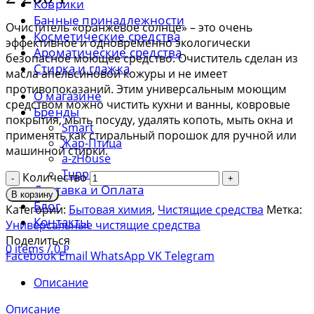
Коврики
Банные принадлежности
Очиститель «оранжевое солнце» – это очень
Косметические средства
эффективное и одновременно экологически
Ароматические средства
безопасное моющее средство. Очиститель сделан из
Стирка и глажка
масла апельсиновой кожуры и не имеет
противопоказаний. Этим универсальным моющим
О магазине
средством можно чистить кухни и ванны, ковровые
Бренды
покрытия, мыть посуду, удалять копоть, мыть окна и
Smart
применять как стиральный порошок для ручной или
Жар-Птица
машинной стирки.
a-zHouse
Tupperware
Количество
Доставка и Оплата
В корзину
Блог
Категории:
Бытовая химия
,
Чистящие средства
Метка:
Контакты
Универсальные чистящие средства
Поделиться
0
items
/
0
Р
Facebook
Email
WhatsApp
VK
Telegram
Описание
Описание