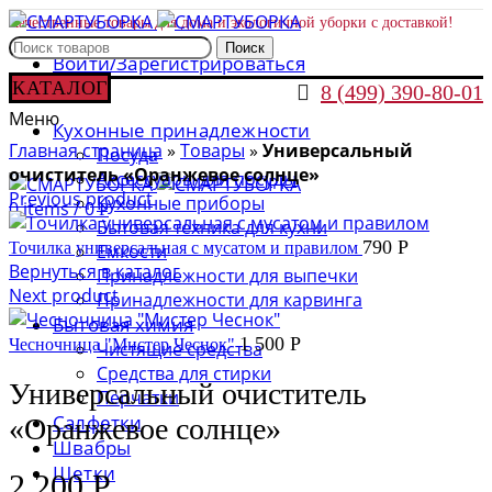
Качественные товары для дома и экологичной уборки с доставкой!
Поиск
Войти/Зарегистрироваться
КАТАЛОГ

8 (499) 390-80-01
Меню
Кухонные принадлежности
Главная страница
»
Товары
»
Универсальный
Посуда
очиститель «Оранжевое солнце»
Аксессуары для посуды
Previous product
Кухонные приборы
0
items
/
0
Р
Бытовая техника для кухни
790
Р
Точилка универсальная с мусатом и правилом
Емкости
Вернуться в каталог
Принадлежности для выпечки
Next product
Принадлежности для карвинга
Бытовая химия
1 500
Р
Чесночница "Мистер Чеснок"
Чистящие средства
Средства для стирки
Универсальный очиститель
Перчатки
Салфетки
«Оранжевое солнце»
Швабры
Щетки
2 200
Р