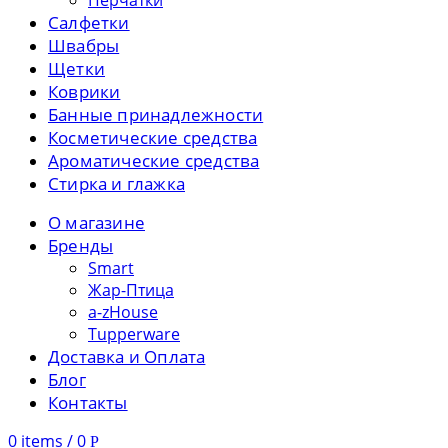
Перчатки
Салфетки
Швабры
Щетки
Коврики
Банные принадлежности
Косметические средства
Ароматические средства
Стирка и глажка
О магазине
Бренды
Smart
Жар-Птица
a-zHouse
Tupperware
Доставка и Оплата
Блог
Контакты
0
items
/
0
Р