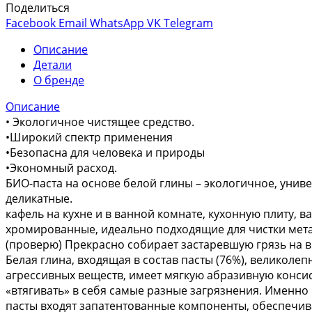
Поделиться
Facebook
Email
WhatsApp
VK
Telegram
Описание
Детали
О бренде
Описание
• Экологичное чистящее средство.
•Широкий спектр применения
•Безопасна для человека и природы
•Экономный расход.
БИО-паста на основе белой глины – экологичное, унив
деликатные.
кафель на кухне и в ванной комнате, кухонную плиту, в
хромированные, идеально подходящие для чистки метал
(проверю) Прекрасно собирает застаревшую грязь на в
Белая глина, входящая в состав пасты (76%), великоле
агрессивных веществ, имеет мягкую абразивную консис
«втягивать» в себя самые разные загрязнения. Именно
пасты входят запатентованные компоненты, обеспечив