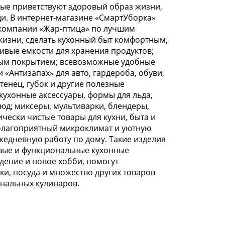
рые приветствуют здоровый образ жизни,
и. В интернет-магазине «СмартУборка»
т компании «Жар-птица» по лучшим
изни, сделать кухонный быт комфортным,
ивые емкости для хранения продуктов;
рным покрытием; всевозможные удобные
«Антизапах» для авто, гардероба, обуви,
тенец, губок и другие полезные
кухонные аксессуары, формы для льда,
юд; миксеры, мультиварки, блендеры,
ески чистые товары для кухни, быта и
 благоприятный микроклимат и уютную
жедневную работу по дому. Такие изделия
ивые и функциональные кухонные
дение и новое хобби, помогут
и, посуда и множество других товаров
ональных кулинаров.