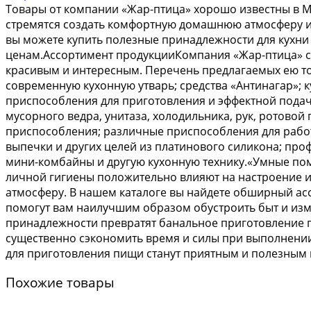
Товары от компании «Жар-птица» хорошо известны в Мо
стремятся создать комфортную домашнюю атмосферу и 
вы можете купить полезные принадлежности для кухни 
ценам.Ассортимент продукцииКомпания «Жар-птица» ст
красивым и интересным. Перечень предлагаемых ею тов
современную кухонную утварь; средства «Антинагар»;
приспособления для приготовления и эффектной подачи
мусорного ведра, унитаза, холодильника, рук, ротовой 
приспособления; различные приспособления для работы
выпечки и других целей из платинового силикона; про
мини-комбайны и другую кухонную технику.«Умные по
личной гигиены положительно влияют на настроение 
атмосферу. В нашем каталоге вы найдете обширный ас
помогут вам наилучшим образом обустроить быт и из
принадлежности превратят банальное приготовление п
существенно сэкономить время и силы при выполнении
для приготовления пищи станут приятным и полезным 
Похожие товары