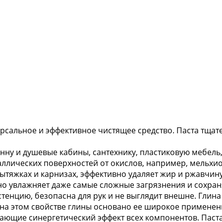
ерсальное и эффективное чистящее средство. Паста тщат
анну и душевые кабины, сантехнику, пластиковую мебель, 
лических поверхностей от окислов, например, мельхиор
ытяжках и карнизах, эффективно удаляет жир и ржавчину
пно увлажняет даже самые сложные загрязнения и сохран
тенцию, безопасна для рук и не выглядит внешне. Глин
 на этом свойстве глины основано ее широкое применени
ающие синергетический эффект всех компонентов. Паста