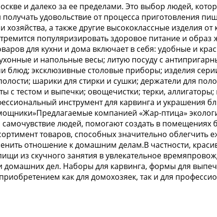
скве и далеко за ее пределами. Это выбор людей, кото
получать удовольствие от процесса приготовления пищ
и хозяйства, а также другие высококлассные изделия о
ремится популяризировать здоровое питание и образ ж
аров для кухни и дома включает в себя: удобные и крас
 кухонные и напольные весы; литую посуду с антиприга
 блюд; эксклюзивные столовые приборы; изделия серии 
полости; шарики для стирки и сушки; держатели для поло
 с тестом и выпечки; овощечистки; терки, аллигаторы; 
фессиональный инструмент для карвинга и украшения бл
мощники»Предлагаемые компанией «Жар-птица» экологич
и самочувствие людей, помогают создать в помещениях
сортимент товаров, способных значительно облегчить е
менить отношение к домашним делам.В частности, крас
ищи из скучного занятия в увлекательное времяпровож
 домашних дел. Наборы для карвинга, формы для выпечк
приобретением как для домохозяек, так и для професси