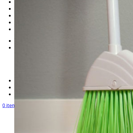
Коврики
Банные принадлежности
Косметические средства
Ароматические средства
Стирка и глажка
О магазине
Бренды
Smart
Жар-Птица
a-zHouse
Tupperware
Доставка и Оплата
Блог
Контакты
0
items
/
0
Р